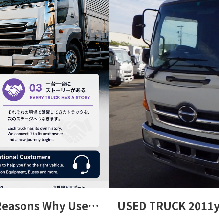
hy Used Trucks Are a Smart Busine
USED TRUCK 2011y