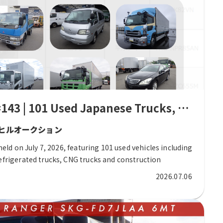
ークションを徹底解説
 #143 | 101 Used Japanese Trucks, Refrig
 バレーヒルオークション
 held on July 7, 2026, featuring 101 used vehicles including
efrigerated trucks, CNG trucks and construction
2026.07.06