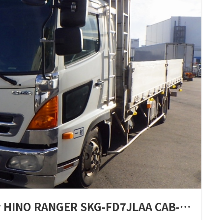
ss Choice ｜ VALLEYHILL AUCTION
 HINO RANGER SKG-FD7JLAA CAB-OVER | 