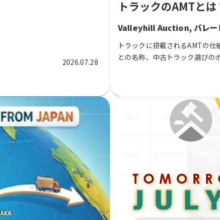
トラックのAMTとは？ ｜ 
Valleyhill Auction,
トラックに搭載されるAMTの仕
との名称、中古トラック選びのポイントを
2026.07.28
work, how they differ from MT 
manufacturer-specific names, 