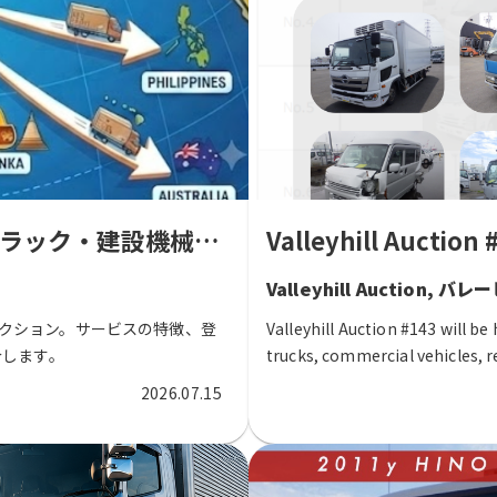
中古トラック・建設機械・商用車のオンラインオ
Valleyhill Auction
Valleyhill Auction,
オークション。サービスの特徴、登
Valleyhill Auction #143 will be
介します。
trucks, commercial vehicles, r
equipment from Japan
2026.07.15